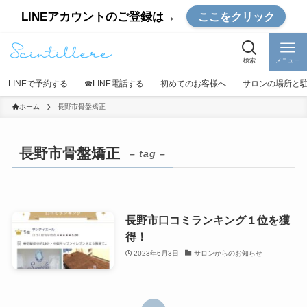
LINEアカウントのご登録は→
ここをクリック
検索
メニュー
LINEで予約する
☎︎LINE電話する
初めてのお客様へ
サロンの場所と
ホーム
長野市骨盤矯正
長野市骨盤矯正
– tag –
長野市口コミランキング１位を獲
得！
2023年6月3日
サロンからのお知らせ