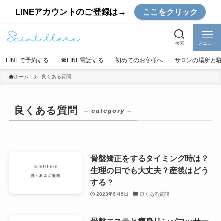
LINEアカウントのご登録は→
ここをクリック
検索
メニュー
LINEで予約する
☎︎LINE電話する
初めてのお客様へ
サロンの場所と
ホーム
良くある質問
良くある質問
– category –
骨盤矯正をするタイミング時は？
生理の日でも大丈夫？産後はどう
する？
2023年6月6日
良くある質問
骨盤エステと痩身リンパマッサー