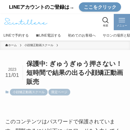
LINEアカウントのご登録は→
ここをクリック
検索
メニュー
LINEで予約する
☎︎LINE電話する
初めてのお客様へ
サロンの場所と
ホーム
小顔矯正動画スクール
保護中: ぎゅうぎゅう押さない！
2023
短時間で結果の出る小顔矯正動画
11/01
販売
小顔矯正動画スクール
限定ページ
このコンテンツはパスワードで保護されていま